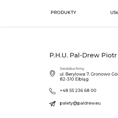
PRODUKTY
US
P.H.U. Pal-Drew Piotr
Siedziba firmy
ul. Berylowa 7, Gronowo Gó
82-310 Elbląg
+48 55 236 68 00
palety@paldrew.eu