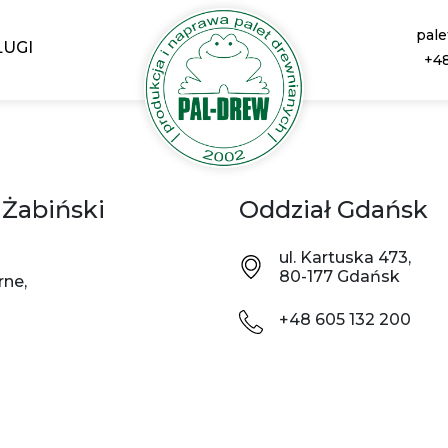
pal
ŁUGI
+48
 Żabiński
Oddział Gdańsk
ul. Kartuska 473,
80-177 Gdańsk
rne,
+48 605 132 200