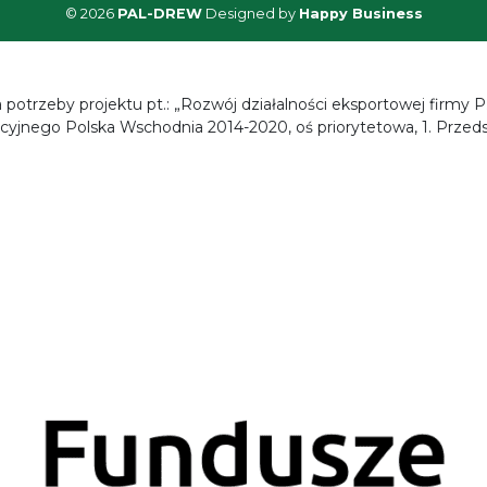
© 2026
PAL-DREW
Designed by
Happy Business
 potrzeby projektu pt.: „Rozwój działalności eksportowej firmy P
jnego Polska Wschodnia 2014-2020, oś priorytetowa, 1. Przedsi