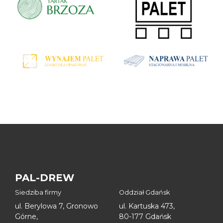
PAL-DREW
Siedziba firmy
Oddział Gdańsk
ul. Berylowa 7, Gronowo
ul. Kartuska 473,
Górne,
80-177 Gdańsk