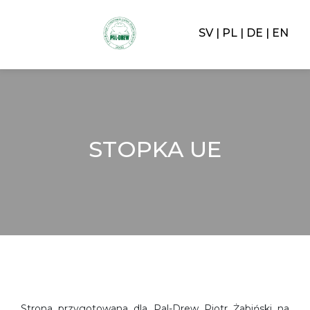
SV
PL
DE
EN
STOPKA UE
Strona przygotowana dla Pal-Drew Piotr Żabiński na